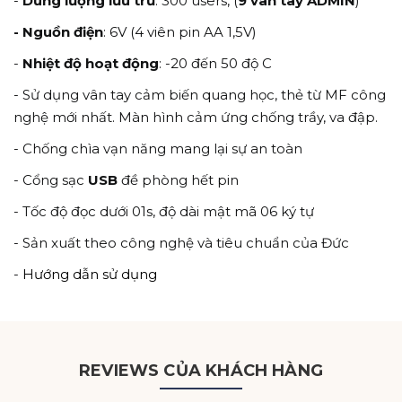
-
Dung lượng lưu trữ
: 300 users, (
9 vân tay ADMIN
)
-
Nguồn điện
: 6V (4 viên pin AA 1,5V)
-
Nhiệt độ hoạt động
: -20 đến 50 độ C
- Sử dụng vân tay cảm biến quang học, thẻ từ MF công
nghệ mới nhất. Màn hình cảm ứng chống trầy, va đập.
- Chống chìa vạn năng mang lại sự an toàn
- Cổng sạc
USB
đề phòng hết pin
- Tốc độ đọc dưới 01s, độ dài mật mã 06 ký tự
- Sản xuất theo công nghệ và tiêu chuẩn của Đức
-
Hướng dẫn sử dụng
REVIEWS CỦA KHÁCH HÀNG