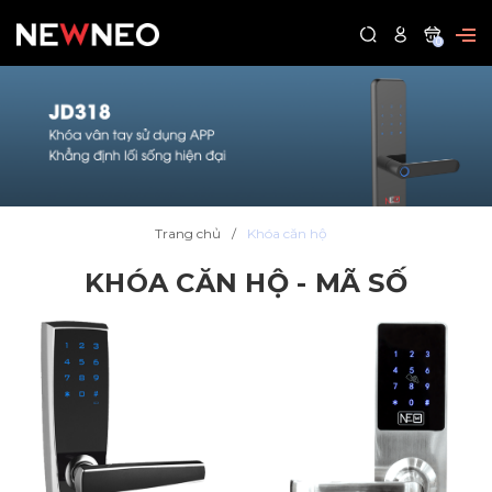
0
Trang chủ
Khóa căn hộ
KHÓA CĂN HỘ - MÃ SỐ